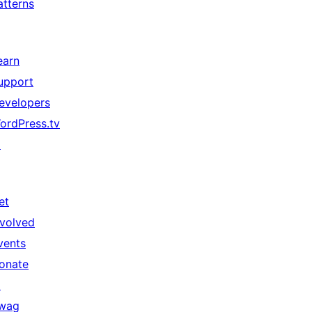
atterns
earn
upport
evelopers
ordPress.tv
↗
et
nvolved
vents
onate
↗
wag