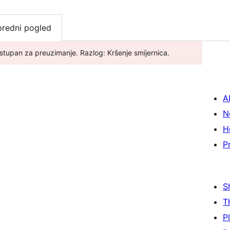
redni pogled
ostupan za preuzimanje. Razlog: Kršenje smijernica.
A
N
H
P
S
T
P