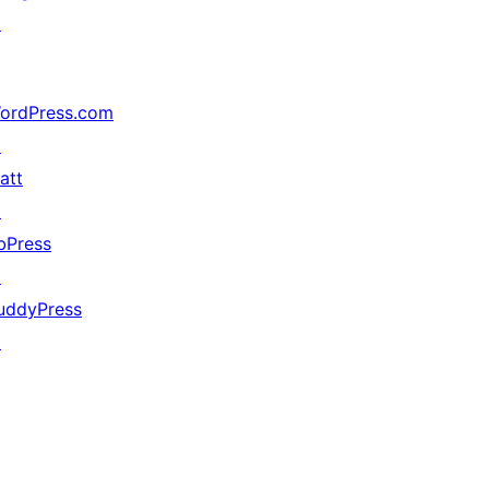
↗
ordPress.com
↗
att
↗
bPress
↗
uddyPress
↗