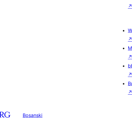
W
M
b
B
Bosanski