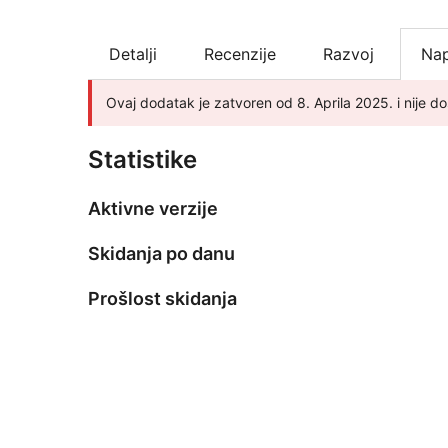
Detalji
Recenzije
Razvoj
Nap
Ovaj dodatak je zatvoren od 8. Aprila 2025. i nije d
Statistike
Aktivne verzije
Skidanja po danu
Prošlost skidanja