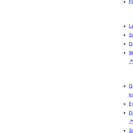
P
L
S
D
W
G
I
E
D
S