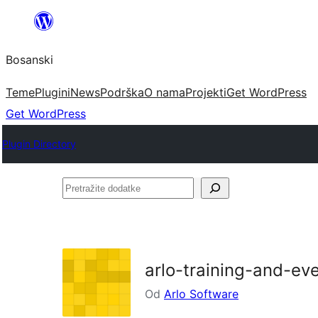
Idi
na
Bosanski
sadržaj
Teme
Plugini
News
Podrška
O nama
Projekti
Get WordPress
Get WordPress
Plugin Directory
Pretražite
dodatke
arlo-training-and-e
Od
Arlo Software