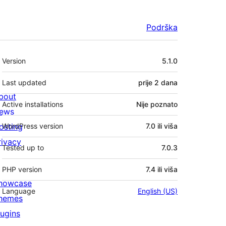
Podrška
Meta
Version
5.1.0
Last updated
prije
2 dana
bout
Active installations
Nije poznato
ews
osting
WordPress version
7.0 ili viša
rivacy
Tested up to
7.0.3
PHP version
7.4 ili viša
howcase
Language
English (US)
hemes
lugins