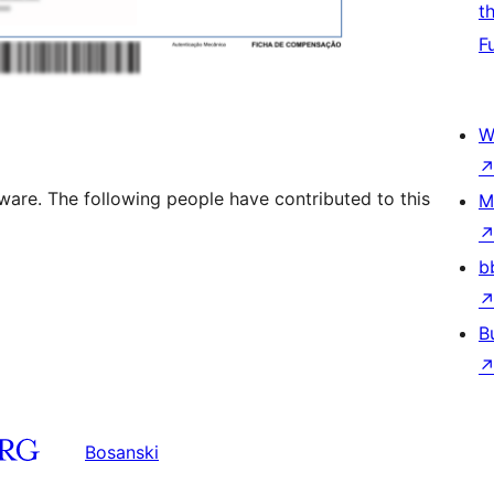
t
F
W
ware. The following people have contributed to this
M
b
B
Bosanski