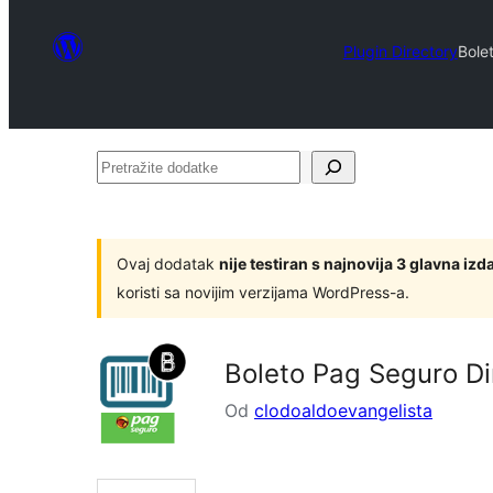
Plugin Directory
Bole
Pretražite
dodatke
Ovaj dodatak
nije testiran s najnovija 3 glavna i
koristi sa novijim verzijama WordPress-a.
Boleto Pag Seguro Di
Od
clodoaldoevangelista