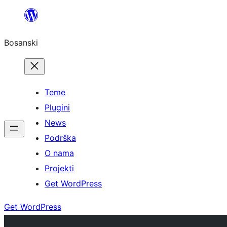
Idi
na
Bosanski
sadržaj
Teme
Plugini
News
Podrška
O nama
Projekti
Get WordPress
Get WordPress