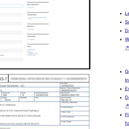
L
S
D
W
G
I
E
D
F
f