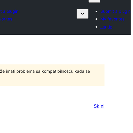
t a plugin
Submit a plugin
vorites
My favorites
n
Log in
ože imati problema sa kompatibilnošću kada se
Skini