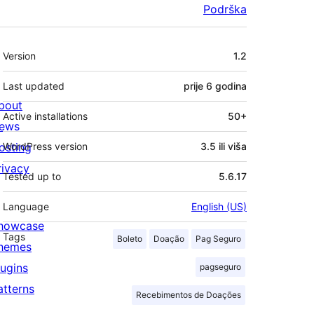
Podrška
Meta
Version
1.2
Last updated
prije
6 godina
bout
Active installations
50+
ews
osting
WordPress version
3.5 ili viša
rivacy
Tested up to
5.6.17
Language
English (US)
howcase
Tags
Boleto
Doação
Pag Seguro
hemes
lugins
pagseguro
atterns
Recebimentos de Doações