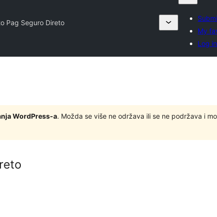
Submi
to Pag Seguro Direto
My fa
Log i
zdanja WordPress-a
. Možda se više ne održava ili se ne podržava i m
reto