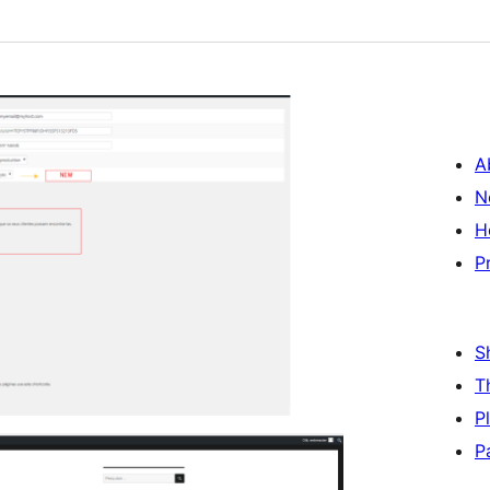
A
N
H
P
S
T
P
P