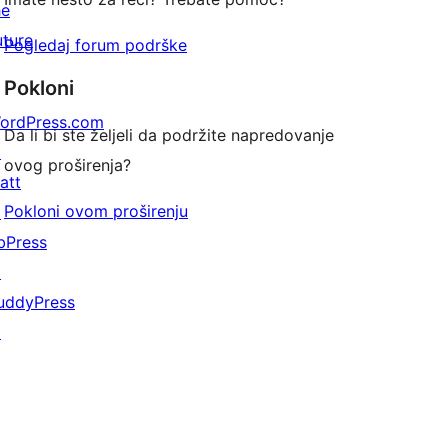
he
uture
Pogledaj forum podrške
Pokloni
ordPress.com
Da li bi ste željeli da podržite napredovanje
↗
ovog proširenja?
att
Pokloni ovom proširenju
↗
bPress
↗
uddyPress
↗