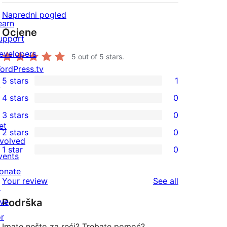
Napredni pogled
earn
Ocjene
upport
evelopers
5
out of 5 stars.
ordPress.tv
5 stars
1
↗
1
4 stars
0
5-
0
3 stars
0
star
4-
0
et
2 stars
0
review
star
3-
0
nvolved
1 star
0
reviews
star
2-
vents
0
reviews
star
onate
1-
reviews
Your review
See all
reviews
↗
star
ive
Podrška
reviews
or
Imate nešto za reći? Trebate pomoć?