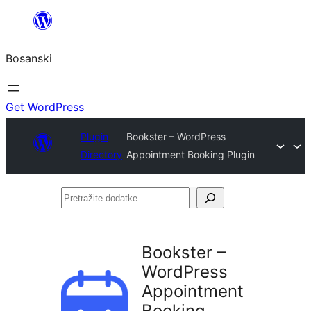
Idi
na
Bosanski
sadržaj
Get WordPress
Plugin
Bookster – WordPress
Directory
Appointment Booking Plugin
Pretražite
dodatke
Bookster –
WordPress
Appointment
Booking