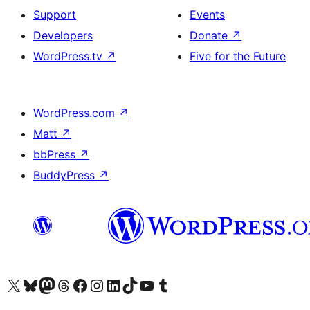
Support
Events
Developers
Donate
↗
WordPress.tv
↗
Five for the Future
WordPress.com
↗
Matt
↗
bbPress
↗
BuddyPress
↗
Visit our X (formerly Twitter) account
Visit our Bluesky account
Visit our Mastodon account
Visit our Threads account
Visit our Facebook page
Visit our Instagram account
Visit our LinkedIn account
Visit our TikTok account
Visit our YouTube channel
Visit our Tumblr account