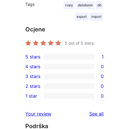
Tags
copy
database
db
export
import
Ocjene
5
out of 5 stars.
5 stars
1
1
4 stars
0
5-
0
3 stars
0
star
4-
0
2 stars
0
review
star
3-
0
1 star
0
reviews
star
2-
0
reviews
star
1-
reviews
Your review
See all
reviews
star
Podrška
reviews