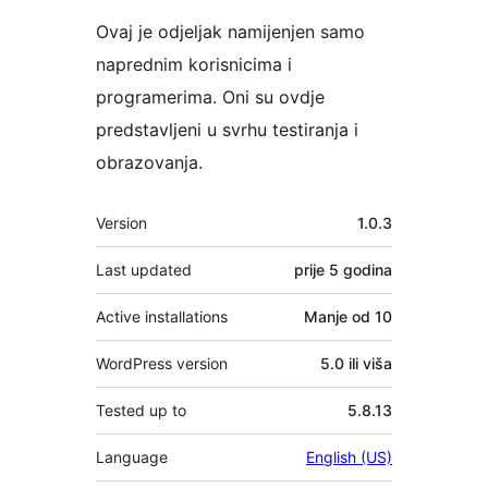
Ovaj je odjeljak namijenjen samo
naprednim korisnicima i
programerima. Oni su ovdje
predstavljeni u svrhu testiranja i
obrazovanja.
Meta
Version
1.0.3
Last updated
prije
5 godina
Active installations
Manje od 10
WordPress version
5.0 ili viša
Tested up to
5.8.13
Language
English (US)