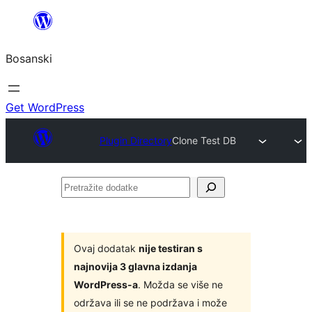
Idi
na
Bosanski
sadržaj
Get WordPress
Plugin Directory
Clone Test DB
Pretražite
dodatke
Ovaj dodatak
nije testiran s
najnovija 3 glavna izdanja
WordPress-a
. Možda se više ne
održava ili se ne podržava i može