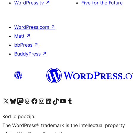
WordPress.tv
↗
Five for the Future
WordPress.com
↗
Matt
↗
bbPress
↗
BuddyPress
↗
Visit our X (formerly Twitter) account
Visit our Bluesky account
Visit our Mastodon account
Visit our Threads account
Visit our Facebook page
Visit our Instagram account
Visit our LinkedIn account
Visit our TikTok account
Visit our YouTube channel
Visit our Tumblr account
Kod je poezija.
The WordPress® trademark is the intellectual property