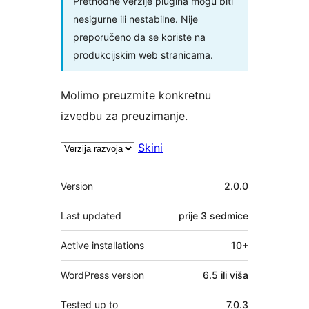
Prethodne verzije plugina mogu biti
nesigurne ili nestabilne. Nije
preporučeno da se koriste na
produkcijskim web stranicama.
Molimo preuzmite konkretnu
izvedbu za preuzimanje.
Skini
Meta
Version
2.0.0
Last updated
prije
3 sedmice
Active installations
10+
WordPress version
6.5 ili viša
Tested up to
7.0.3