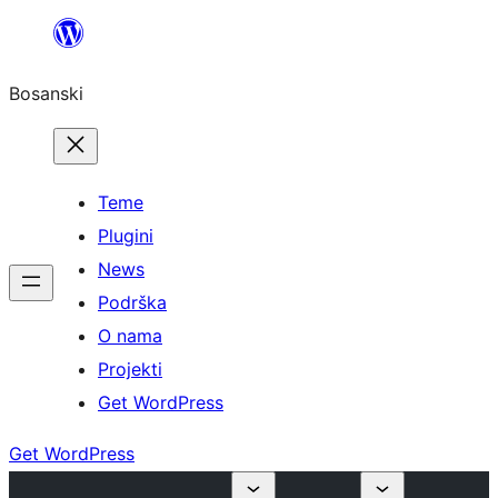
Idi
na
Bosanski
sadržaj
Teme
Plugini
News
Podrška
O nama
Projekti
Get WordPress
Get WordPress