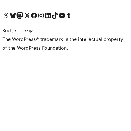
Visit our X (formerly Twitter) account
Visit our Bluesky account
Visit our Mastodon account
Visit our Threads account
Visit our Facebook page
Visit our Instagram account
Visit our LinkedIn account
Visit our TikTok account
Visit our YouTube channel
Visit our Tumblr account
Kod je poezija.
The WordPress® trademark is the intellectual property
of the WordPress Foundation.