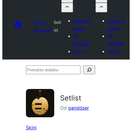
Submit a
Submit a
Plugin
Setl
plugin
plugin
Directory
ist
My
My
favorites
favorites
Log in
Log in
Pretražite
dodatke
Setlist
Od
ganddser
Skini