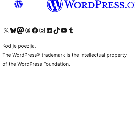
Visit our X (formerly Twitter) account
Visit our Bluesky account
Visit our Mastodon account
Visit our Threads account
Visit our Facebook page
Visit our Instagram account
Visit our LinkedIn account
Visit our TikTok account
Visit our YouTube channel
Visit our Tumblr account
Kod je poezija.
The WordPress® trademark is the intellectual property
of the WordPress Foundation.