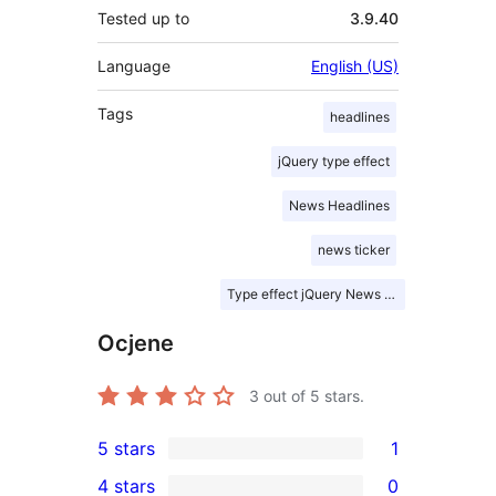
Tested up to
3.9.40
Language
English (US)
Tags
headlines
jQuery type effect
News Headlines
news ticker
Type effect jQuery News ticker
Ocjene
3
out of 5 stars.
5 stars
1
1
4 stars
0