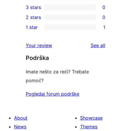
5-
0
3 stars
0
star
4-
0
2 stars
0
review
star
3-
0
1 star
1
reviews
star
2-
1
reviews
star
1-
reviews
Your review
See all
reviews
star
Podrška
review
Imate nešto za reći? Trebate
pomoć?
Pogledaj forum podrške
About
Showcase
News
Themes