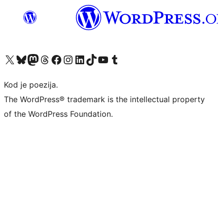
Visit our X (formerly Twitter) account
Visit our Bluesky account
Visit our Mastodon account
Visit our Threads account
Visit our Facebook page
Visit our Instagram account
Visit our LinkedIn account
Visit our TikTok account
Visit our YouTube channel
Visit our Tumblr account
Kod je poezija.
The WordPress® trademark is the intellectual property
of the WordPress Foundation.