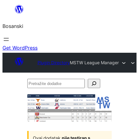
Idi
na
Bosanski
sadržaj
Get WordPress
Plugin Directory
MSTW League Manager
Pretražite
dodatke
Ovaj dodatak
nije testiran s