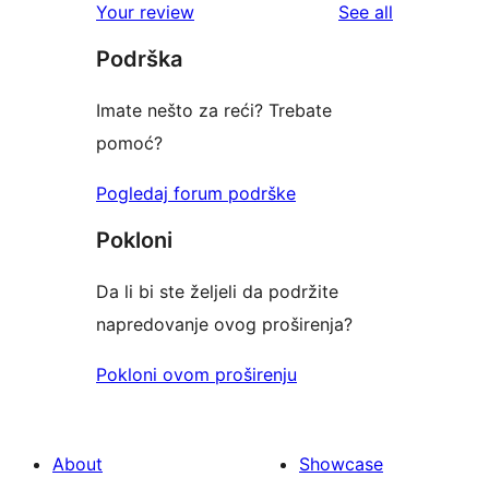
reviews
Your review
See all
reviews
star
Podrška
reviews
Imate nešto za reći? Trebate
pomoć?
Pogledaj forum podrške
Pokloni
Da li bi ste željeli da podržite
napredovanje ovog proširenja?
Pokloni ovom proširenju
About
Showcase