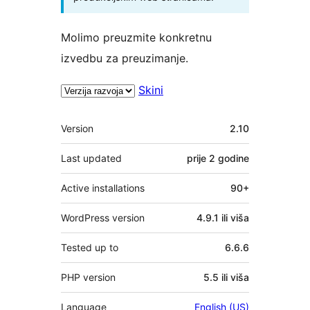
Molimo preuzmite konkretnu
izvedbu za preuzimanje.
Skini
Meta
Version
2.10
Last updated
prije
2 godine
Active installations
90+
WordPress version
4.9.1 ili viša
Tested up to
6.6.6
PHP version
5.5 ili viša
Language
English (US)