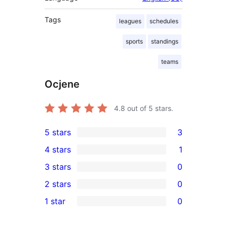
Tags
leagues
schedules
sports
standings
teams
Ocjene
4.8
out of 5 stars.
5 stars
3
3
4 stars
1
5-
1
3 stars
0
star
4-
0
2 stars
0
reviews
star
3-
0
1 star
0
review
star
2-
0
reviews
star
1-