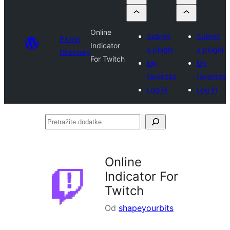
Online
Submit
Submit
Plugin
Indicator
a plugin
a plugin
Directory
For Twitch
My
My
favorites
favorites
Log in
Log in
Pretražite
dodatke
Online
Indicator For
Twitch
Od
shapeyourbits