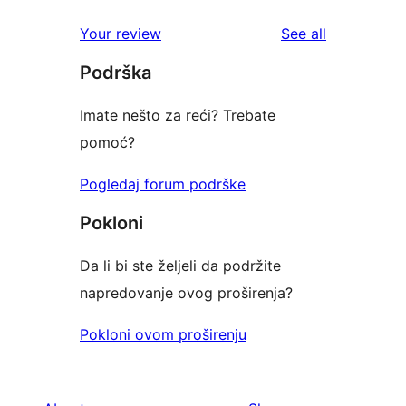
reviews
star
1-
reviews
Your review
See all
reviews
star
Podrška
reviews
Imate nešto za reći? Trebate
pomoć?
Pogledaj forum podrške
Pokloni
Da li bi ste željeli da podržite
napredovanje ovog proširenja?
Pokloni ovom proširenju