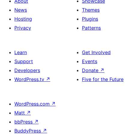
About
Showcase
News
Themes
Hosting
Plugins
Privacy
Patterns
Learn
Get Involved
Support
Events
Developers
Donate
↗
WordPress.tv
↗
Five for the Future
WordPress.com
↗
Matt
↗
bbPress
↗
BuddyPress
↗