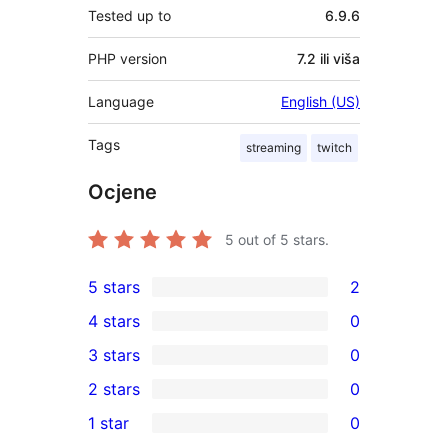
Tested up to
6.9.6
PHP version
7.2 ili viša
Language
English (US)
Tags
streaming
twitch
Ocjene
5
out of 5 stars.
5 stars
2
2
4 stars
0
5-
0
3 stars
0
star
4-
0
2 stars
0
reviews
star
3-
0
1 star
0
reviews
star
2-
0