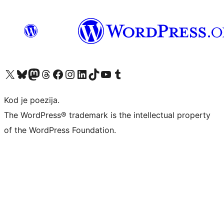
Visit our X (formerly Twitter) account
Visit our Bluesky account
Visit our Mastodon account
Visit our Threads account
Visit our Facebook page
Visit our Instagram account
Visit our LinkedIn account
Visit our TikTok account
Visit our YouTube channel
Visit our Tumblr account
Kod je poezija.
The WordPress® trademark is the intellectual property
of the WordPress Foundation.