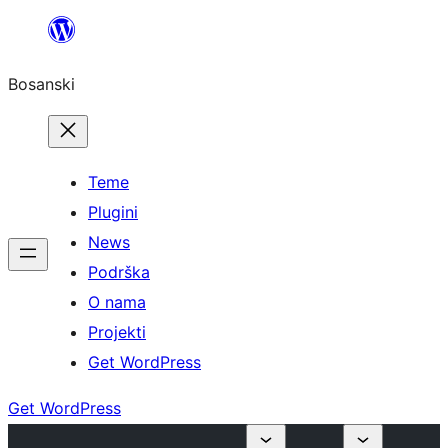
Idi
na
Bosanski
sadržaj
Teme
Plugini
News
Podrška
O nama
Projekti
Get WordPress
Get WordPress