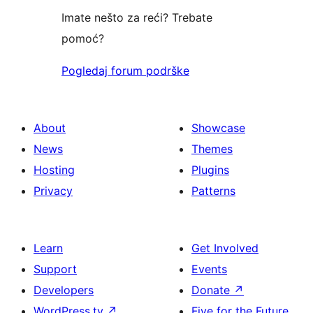
Imate nešto za reći? Trebate
pomoć?
Pogledaj forum podrške
About
Showcase
News
Themes
Hosting
Plugins
Privacy
Patterns
Learn
Get Involved
Support
Events
Developers
Donate
↗
WordPress.tv
↗
Five for the Future