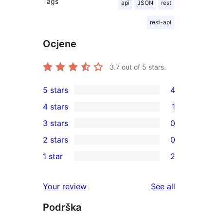
Tags
api
JSON
rest
rest-api
Ocjene
3.7
out of 5 stars.
5 stars
4
4
4 stars
1
5-
1
3 stars
0
star
4-
0
2 stars
0
reviews
star
3-
0
1 star
2
review
star
2-
2
reviews
star
1-
reviews
Your review
See all
reviews
star
Podrška
reviews