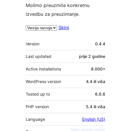
Molimo preuzmite konkretnu
izvedbu za preuzimanje.
Skini
Meta
Version
0.4.4
Last updated
prije
2 godine
Active installations
8.000+
WordPress version
4.4 ili viša
Tested up to
6.6.6
PHP version
5.4 ili viša
Language
English (US)