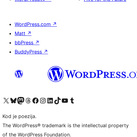
WordPress.com
↗
Matt
↗
bbPress
↗
BuddyPress
↗
Visit our X (formerly Twitter) account
Visit our Bluesky account
Visit our Mastodon account
Visit our Threads account
Visit our Facebook page
Visit our Instagram account
Visit our LinkedIn account
Visit our TikTok account
Visit our YouTube channel
Visit our Tumblr account
Kod je poezija.
The WordPress® trademark is the intellectual property
of the WordPress Foundation.