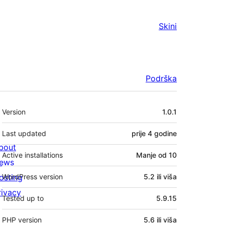
Skini
Podrška
Meta
Version
1.0.1
Last updated
prije
4 godine
bout
Active installations
Manje od 10
ews
osting
WordPress version
5.2 ili viša
rivacy
Tested up to
5.9.15
PHP version
5.6 ili viša