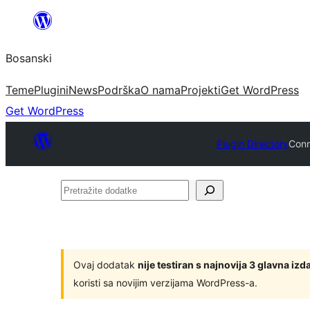
Idi
na
Bosanski
sadržaj
Teme
Plugini
News
Podrška
O nama
Projekti
Get WordPress
Get WordPress
Plugin Directory
Conn
Pretražite
dodatke
Ovaj dodatak
nije testiran s najnovija 3 glavna i
koristi sa novijim verzijama WordPress-a.