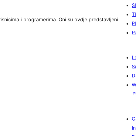
S
T
isnicima i programerima. Oni su ovdje predstavljeni
P
P
L
S
D
W
G
I