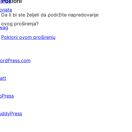
Pokloni
vents
onate
Da li bi ste željeli da podržite napredovanje
↗
ovog proširenja?
wag
↗
Pokloni ovom proširenju
ordPress.com
↗
att
↗
bPress
↗
uddyPress
↗