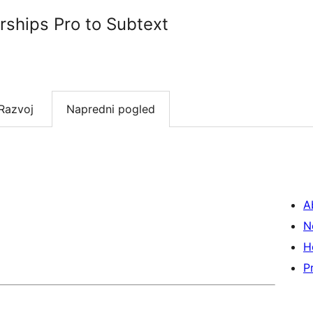
ships Pro to Subtext
Razvoj
Napredni pogled
A
N
H
P