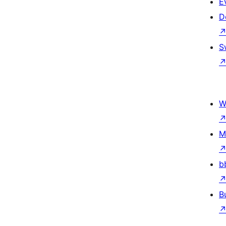
E
D
S
W
M
b
B