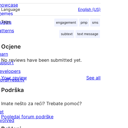
howcase
Language
English (US)
hemes
lugins
Tags
engagement
pmp
sms
atterns
subtext
text message
Ocjene
earn
No reviews have been submitted yet.
upport
evelopers
reviews
Your review
See all
ordPress.tv
↗
Podrška
Imate nešto za reći? Trebate pomoć?
et
Pogledaj forum podrške
nvolved