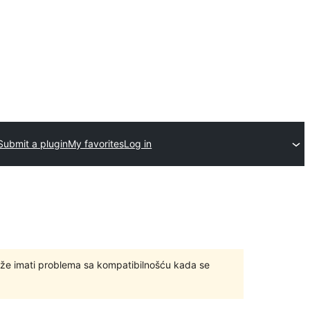
Submit a plugin
My favorites
Log in
ože imati problema sa kompatibilnošću kada se