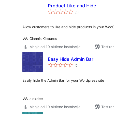
Product Like and Hide
ukupno
(0
)
ocjena
Allow customers to like and hide products in your Wo
Giannis Kipouros
Manje od 10 aktivne instalacije
Testira
Easy Hide Admin Bar
ukupno
(0
)
ocjena
Easily hide the Admin Bar for your Wordpress site
alexdee
Manje od 10 aktivne instalacije
Testira