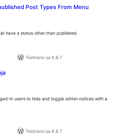
published Post Types From Menu
kupno
cjena
at have a status other than published.
Testirano sa 6.8.7
nja
kupno
cjena
gged-in users to hide and toggle admin notices with a
Testirano sa 6.8.7