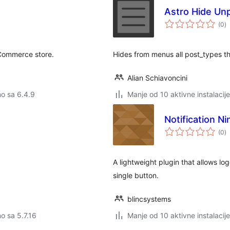
Astro Hide Un
u
(0
)
o
oCommerce store.
Hides from menus all post_types th
Alian Schiavoncini
no sa 6.4.9
Manje od 10 aktivne instalacije
Notification Ni
u
(0
)
o
A lightweight plugin that allows lo
single button.
blincsystems
no sa 5.7.16
Manje od 10 aktivne instalacije