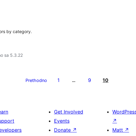
ors by category.
no sa 5.3.22
1
9
10
Prethodno
…
earn
Get Involved
WordPres
upport
Events
↗
evelopers
Donate
↗
Matt
↗