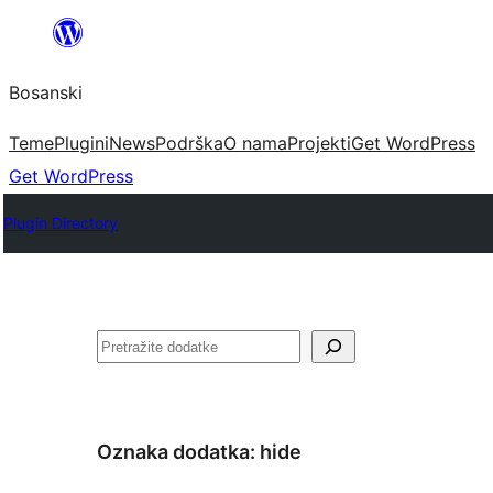
Idi
na
Bosanski
sadržaj
Teme
Plugini
News
Podrška
O nama
Projekti
Get WordPress
Get WordPress
Plugin Directory
Pretraga
Oznaka dodatka:
hide