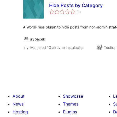
Hide Posts by Category
ukupno
(0
)
ocjena
A WordPress plugin to hide posts from non-administrat
jrybacek
Manje od 10 aktivne instalacije
Testira
Paginacija
objava
About
Showcase
L
News
Themes
S
Hosting
Plugins
D