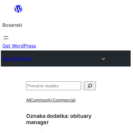
Idi
na
Bosanski
sadržaj
Get WordPress
Plugin Directory
Pretraga
All
Community
Commercial
Oznaka dodatka:
obituary
manager