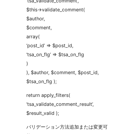
‘tsa_validate_comment’,
$this->validate_comment(
$author,
$comment,
array(
‘post_id’ => $post_id,
‘tsa_on_flg’ => $tsa_on_flg
)
), $author, $comment, $post_id,
$tsa_on_flg );
return apply_filters(
‘tsa_validate_comment_result’,
$result_valid );
バリデーション方法追加または変更可