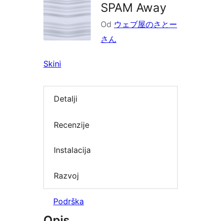
SPAM Away
Od
ウェブ屋のさとー
さん
Skini
Detalji
Recenzije
Instalacija
Razvoj
Podrška
Opis