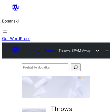
Idi
na
Bosanski
sadržaj
Get WordPress
Plugin Directory
Throws SPAM Away
Pretražite
dodatke
Throws