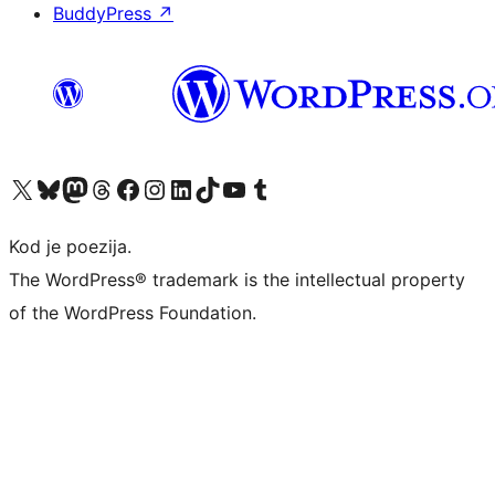
BuddyPress
↗
Visit our X (formerly Twitter) account
Visit our Bluesky account
Visit our Mastodon account
Visit our Threads account
Visit our Facebook page
Visit our Instagram account
Visit our LinkedIn account
Visit our TikTok account
Visit our YouTube channel
Visit our Tumblr account
Kod je poezija.
The WordPress® trademark is the intellectual property
of the WordPress Foundation.