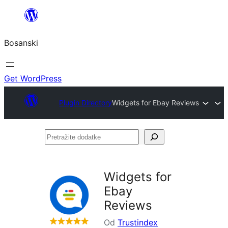
Idi
na
Bosanski
sadržaj
Get WordPress
Plugin Directory
Widgets for Ebay Reviews
Pretražite
dodatke
Widgets for
Ebay
Reviews
Od
Trustindex