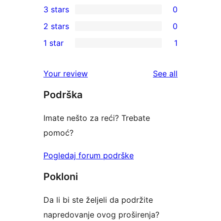
3 stars
0
star
4-
0
2 stars
0
reviews
star
3-
0
1 star
1
reviews
star
2-
1
reviews
star
1-
reviews
Your review
See all
reviews
star
Podrška
review
Imate nešto za reći? Trebate
pomoć?
Pogledaj forum podrške
Pokloni
Da li bi ste željeli da podržite
napredovanje ovog proširenja?