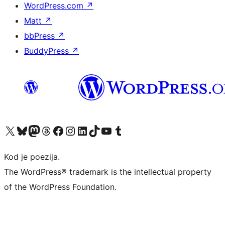
WordPress.com
↗
Matt
↗
bbPress
↗
BuddyPress
↗
Visit our X (formerly Twitter) account
Visit our Bluesky account
Visit our Mastodon account
Visit our Threads account
Visit our Facebook page
Visit our Instagram account
Visit our LinkedIn account
Visit our TikTok account
Visit our YouTube channel
Visit our Tumblr account
Kod je poezija.
The WordPress® trademark is the intellectual property
of the WordPress Foundation.