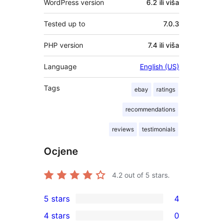
WordPress version
6.2 ili viša
Tested up to
7.0.3
PHP version
7.4 ili viša
Language
English (US)
Tags
ebay
ratings
recommendations
reviews
testimonials
Ocjene
4.2
out of 5 stars.
5 stars
4
4
4 stars
0
5-
0