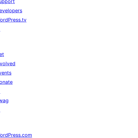
upport
evelopers
ordPress.tv
↗
et
nvolved
vents
onate
↗
wag
↗
ordPress.com