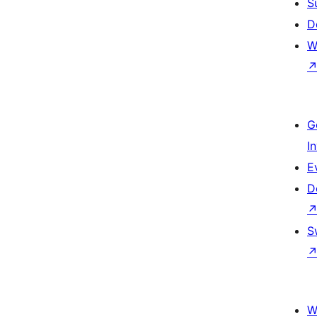
S
D
W
G
I
E
D
S
W