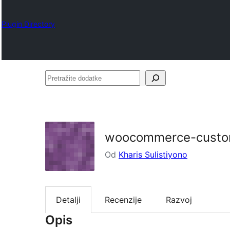
Plugin Directory
Pretražite
dodatke
woocommerce-custom
Od
Kharis Sulistiyono
Detalji
Recenzije
Razvoj
Opis