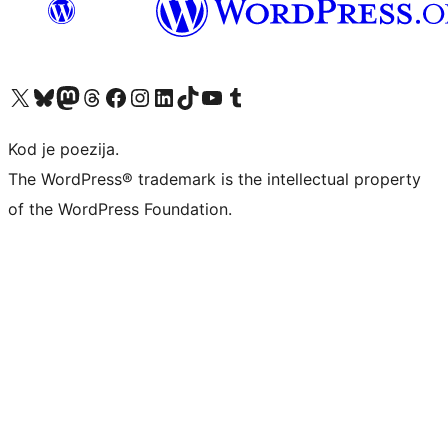
Visit our X (formerly Twitter) account
Visit our Bluesky account
Visit our Mastodon account
Visit our Threads account
Visit our Facebook page
Visit our Instagram account
Visit our LinkedIn account
Visit our TikTok account
Visit our YouTube channel
Visit our Tumblr account
Kod je poezija.
The WordPress® trademark is the intellectual property
of the WordPress Foundation.