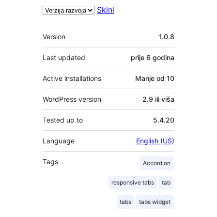
Skini
Meta
Version
1.0.8
Last updated
prije
6 godina
Active installations
Manje od 10
WordPress version
2.9 ili viša
Tested up to
5.4.20
Language
English (US)
Tags
Accordion
responsive tabs
tab
tabs
tabs widget