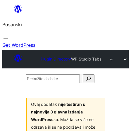
Idi
na
Bosanski
sadržaj
Get WordPress
Plugin Directory
WP Studio Tabs
Pretražite
dodatke
Ovaj dodatak
nije testiran s
najnovija 3 glavna izdanja
WordPress-a
. Možda se više ne
održava ili se ne podržava i može