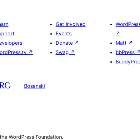
earn
Get Involved
WordPres
upport
Events
↗
evelopers
Donate
↗
Matt
↗
ordPress.tv
↗
Swag
↗
bbPress
BuddyPre
Bosanski
 the WordPress Foundation.