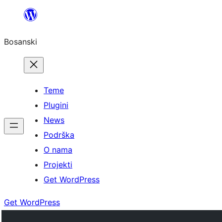
Idi
na
Bosanski
sadržaj
Teme
Plugini
News
Podrška
O nama
Projekti
Get WordPress
Get WordPress