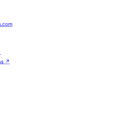
s.com
↗
ss
↗