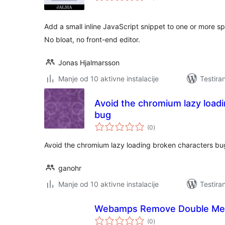
Add a small inline JavaScript snippet to one or more sp
No bloat, no front-end editor.
Jonas Hjalmarsson
Manje od 10 aktivne instalacije
Testira
Avoid the chromium lazy load
bug
ukupno
(0
)
ocjena
Avoid the chromium lazy loading broken characters bu
ganohr
Manje od 10 aktivne instalacije
Testira
Webamps Remove Double M
ukupno
(0
)
ocjena