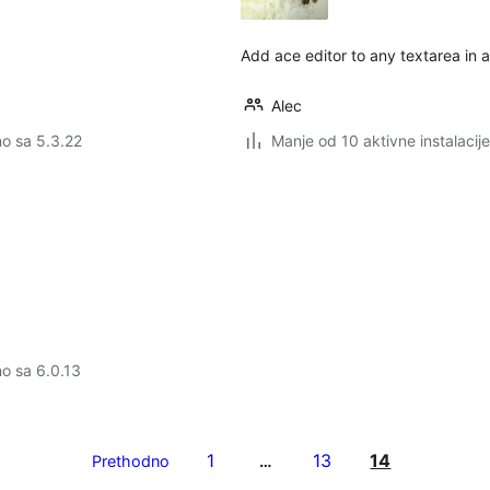
Add ace editor to any textarea in 
Alec
no sa 5.3.22
Manje od 10 aktivne instalacije
no sa 6.0.13
1
13
14
Prethodno
…