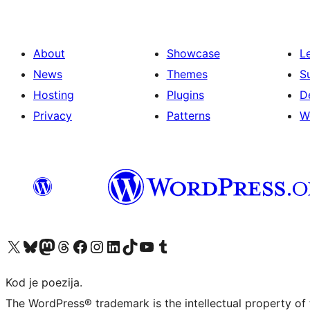
About
Showcase
L
News
Themes
S
Hosting
Plugins
D
Privacy
Patterns
W
Visit our X (formerly Twitter) account
Visit our Bluesky account
Visit our Mastodon account
Visit our Threads account
Visit our Facebook page
Visit our Instagram account
Visit our LinkedIn account
Visit our TikTok account
Visit our YouTube channel
Visit our Tumblr account
Kod je poezija.
The WordPress® trademark is the intellectual property of