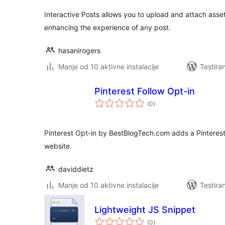
Interactive Posts allows you to upload and attach ass
enhancing the experience of any post.
hasanirogers
Manje od 10 aktivne instalacije
Testira
Pinterest Follow Opt-in
ukupno
(0
)
ocjena
Pinterest Opt-in by BestBlogTech.com adds a Pinterest
website.
daviddietz
Manje od 10 aktivne instalacije
Testira
Lightweight JS Snippet
ukupno
(0
)
ocjena