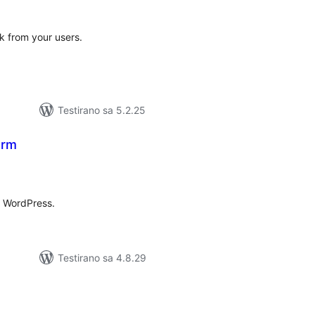
k from your users.
Testirano sa 5.2.25
orm
kupno
cjena
r WordPress.
Testirano sa 4.8.29
kupno
cjena