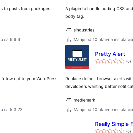
ets to posts from packages
A plugin to handle adding CSS and 
body tag.
sindustries
no sa 6.6.6
Manje od 10 aktivne instalacije
Pretty Alert
u
(0
)
o
 follow opt-in your WordPress
Replace default browser alerts wit
developers wanting better notifica
medlemark
no sa 5.3.22
Manje od 10 aktivne instalacije
Really Simple
u
(0
)
o