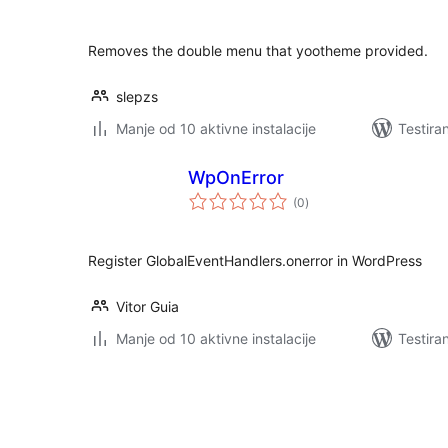
Removes the double menu that yootheme provided.
slepzs
Manje od 10 aktivne instalacije
Testira
WpOnError
ukupno
(0
)
ocjena
Register GlobalEventHandlers.onerror in WordPress
Vitor Guia
Manje od 10 aktivne instalacije
Testira
Paginacija
objava