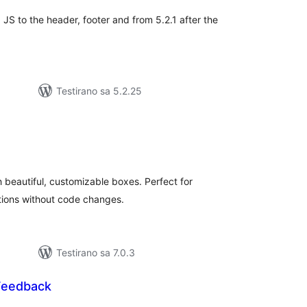
JS to the header, footer and from 5.2.1 after the
Testirano sa 5.2.25
kupno
cjena
h beautiful, customizable boxes. Perfect for
tions without code changes.
Testirano sa 7.0.3
 Feedback
kupno
cjena