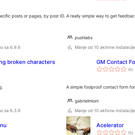
ecific posts or pages, by post ID.
A really simple way to get feedbac
pushlabs
no sa 6.9.6
Manje od 10 aktivne instalacije
ing broken characters
GM Contact F
u
(0
)
o
g.
A simple foolproof contact form fo
gabrielmioni
no sa 6.3.9
Manje od 10 aktivne instalacije
enu
Acelerator
u
(0
)
o