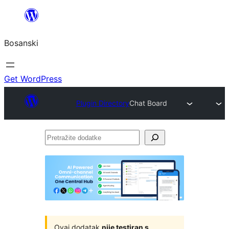
Idi
na
Bosanski
sadržaj
Get WordPress
Plugin Directory
Chat Board
Pretražite
dodatke
Ovaj dodatak
nije testiran s