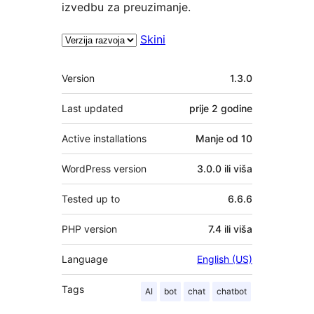
izvedbu za preuzimanje.
Skini
Meta
Version
1.3.0
Last updated
prije
2 godine
Active installations
Manje od 10
WordPress version
3.0.0 ili viša
Tested up to
6.6.6
PHP version
7.4 ili viša
Language
English (US)
Tags
AI
bot
chat
chatbot