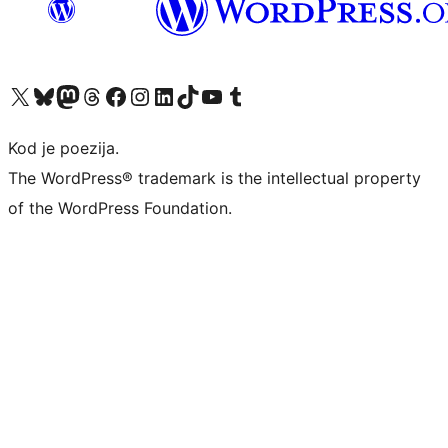
Visit our X (formerly Twitter) account
Visit our Bluesky account
Visit our Mastodon account
Visit our Threads account
Visit our Facebook page
Visit our Instagram account
Visit our LinkedIn account
Visit our TikTok account
Visit our YouTube channel
Visit our Tumblr account
Kod je poezija.
The WordPress® trademark is the intellectual property
of the WordPress Foundation.